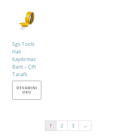
Sgs Tools
Halı
Kaydırmaz
Bant – Çift
Taraflı
DEVAMINI
OKU
1
2
3
→