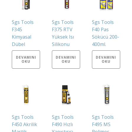
Sgs Tools
Sgs Tools
Sgs Tools
F345
F375 RTV
F40 Pas
Kimyasal
Yüksek Isı
Sökücü 200-
Dübel
Silikonu
400ml.
DEVAMINI
DEVAMINI
DEVAMINI
OKU
OKU
OKU
Sgs Tools
Sgs Tools
Sgs Tools
F450 Akrilik
F490 Hızlı
F495 MS
Mastik
Yapıştırıcı
Polimer