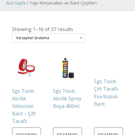
Ana Sayfa
/ Yapı Kimyasalları ve Bant Çeşitleri
Showing 1–16 of 37 results
Sgs Tools
Çift Taraflı
Sgs Tools
Sgs Tools
Eva Köpük
Akrilik
Akrilik Sprey
Bant
Silikonize
Boya 400ml.
Bant – Çift
Taraflı
DEVAMINI
DEVAMINI
DEVAMINI