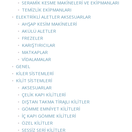
SERAMIK KESME MAKINELERI VE EKIPMANLARI
TEMIZLIK EKIPMANLARI
ELEKTRIKLI ALETLER AKSESUARLAR
AHŞAP KESIM MAKINELERI
AKÜLÜ ALETLER
FREZELER
KARIŞTIRICILAR
MATKAPLAR
VIDALAMALAR
GENEL
KILER SISTEMLERI
KILIT SISTEMLERI
AKSESUARLAR
ÇELIK KAPI KILITLERI
DIŞTAN TAKMA TIRAJLI KILITLER
GÖMME EMNIYET KILITLERI
İÇ KAPI GÖMME KILITLERI
ÖZEL KILITLER
SESSIZ SERI KILITLER