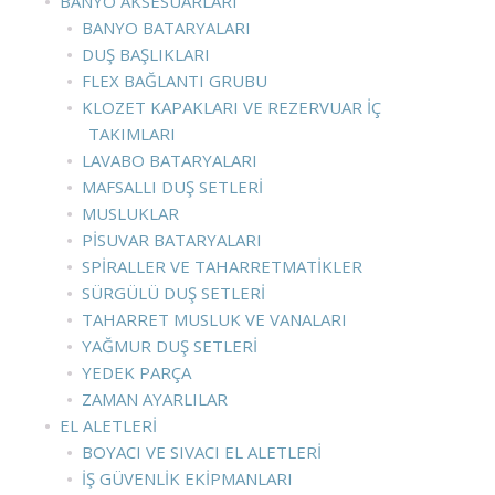
BANYO AKSESUARLARI
BANYO BATARYALARI
DUŞ BAŞLIKLARI
FLEX BAĞLANTI GRUBU
KLOZET KAPAKLARI VE REZERVUAR İÇ
TAKIMLARI
LAVABO BATARYALARI
MAFSALLI DUŞ SETLERI
MUSLUKLAR
PISUVAR BATARYALARI
SPIRALLER VE TAHARRETMATIKLER
SÜRGÜLÜ DUŞ SETLERI
TAHARRET MUSLUK VE VANALARI
YAĞMUR DUŞ SETLERI
YEDEK PARÇA
ZAMAN AYARLILAR
EL ALETLERI
BOYACI VE SIVACI EL ALETLERI
İŞ GÜVENLIK EKIPMANLARI