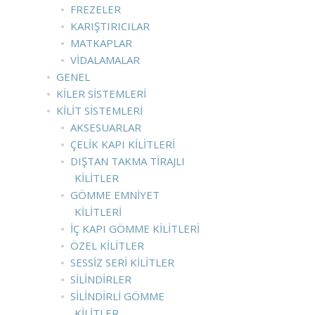
FREZELER
KARIŞTIRICILAR
MATKAPLAR
VIDALAMALAR
GENEL
KILER SISTEMLERI
KILIT SISTEMLERI
AKSESUARLAR
ÇELIK KAPI KILITLERI
DIŞTAN TAKMA TIRAJLI
KILITLER
GÖMME EMNIYET
KILITLERI
İÇ KAPI GÖMME KILITLERI
ÖZEL KILITLER
SESSIZ SERI KILITLER
SILINDIRLER
SILINDIRLI GÖMME
KILITLER