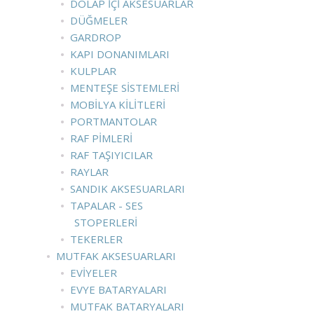
DOLAP İÇI AKSESUARLAR
DÜĞMELER
GARDROP
KAPI DONANIMLARI
KULPLAR
MENTEŞE SISTEMLERI
MOBILYA KILITLERI
PORTMANTOLAR
RAF PIMLERI
RAF TAŞIYICILAR
RAYLAR
SANDIK AKSESUARLARI
TAPALAR - SES
STOPERLERI
TEKERLER
MUTFAK AKSESUARLARI
EVIYELER
EVYE BATARYALARI
MUTFAK BATARYALARI