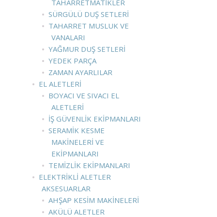
TAHARRETMATIKLER
SÜRGÜLÜ DUŞ SETLERI
TAHARRET MUSLUK VE
VANALARI
YAĞMUR DUŞ SETLERI
YEDEK PARÇA
ZAMAN AYARLILAR
EL ALETLERI
BOYACI VE SIVACI EL
ALETLERI
İŞ GÜVENLIK EKIPMANLARI
SERAMIK KESME
MAKINELERI VE
EKIPMANLARI
TEMIZLIK EKIPMANLARI
ELEKTRIKLI ALETLER
AKSESUARLAR
AHŞAP KESIM MAKINELERI
AKÜLÜ ALETLER