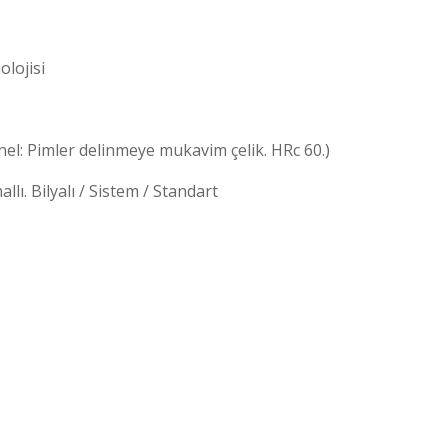
lojisi
el: Pimler delinmeye mukavim çelik. HRc 60.)
llı. Bilyalı / Sistem / Standart