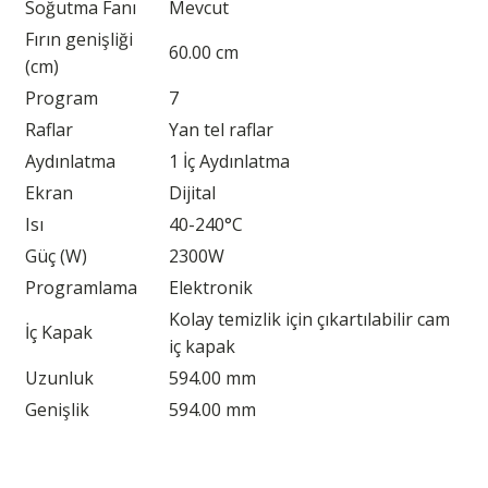
Soğutma Fanı
Mevcut
Fırın genişliği
60.00 cm
(cm)
Program
7
Raflar
Yan tel raflar
Aydınlatma
1 İç Aydınlatma
Ekran
Dijital
Isı
40-240°C
Güç (W)
2300W
Programlama
Elektronik
Kolay temizlik için çıkartılabilir cam
İç Kapak
iç kapak
Uzunluk
594.00 mm
Genişlik
594.00 mm