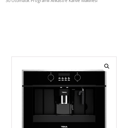
30 Otomatik Programlı Ankastre Kahve Makinesi