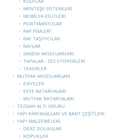
KULPLAR
MENTEŞE SISTEMLERI
MOBILYA KILITLERI
PORTMANTOLAR
RAF PIMLERI
RAF TAŞIYICILAR
RAYLAR
SANDIK AKSESUARLARI
TAPALAR - SES STOPERLERI
TEKERLER
MUTFAK AKSESUARLARI
EVIYELER
EVYE BATARYALARI
MUTFAK BATARYALARI
TEZGAH ALTI GRUBU
YAPI KIMYASALLARI VE BANT ÇEŞITLERI
YAPI MALZEMELERI
DERZ DOLGULAR
KÖPÜKLER