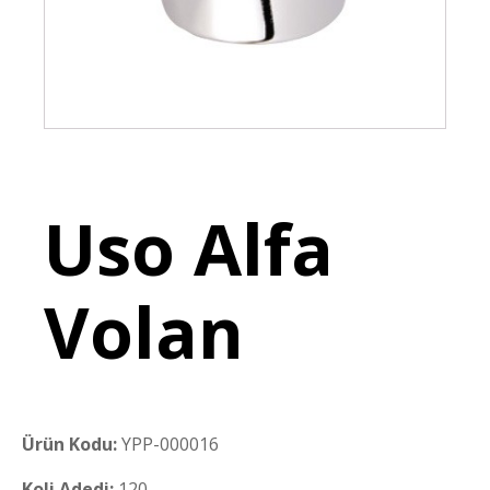
Uso Alfa
Volan
Ürün Kodu:
YPP-000016
Koli Adedi:
120