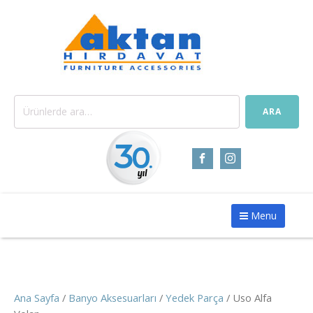
Ara:
ARA
Menu
Ana Sayfa
/
Banyo Aksesuarları
/
Yedek Parça
/ Uso Alfa