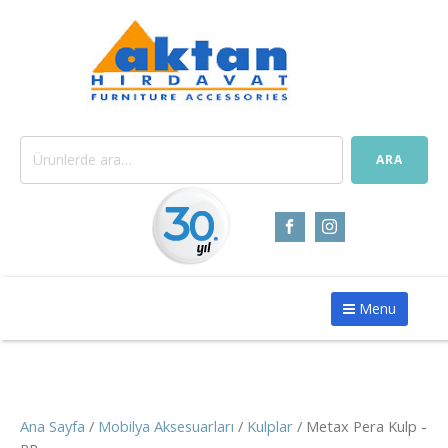
Ara:
ARA
Menu
Ana Sayfa
/
Mobilya Aksesuarları
/
Kulplar
/ Metax Pera Kulp -