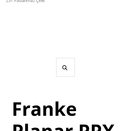
251 Paslanmaz Çelik
Franke
Planar PPX