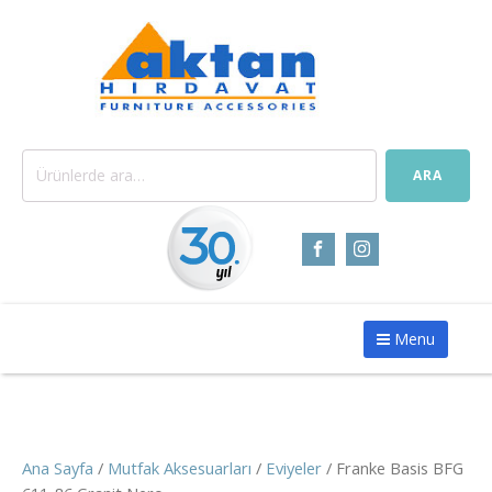
Ara:
ARA
Menu
Ana Sayfa
/
Mutfak Aksesuarları
/
Eviyeler
/ Franke Basis BFG