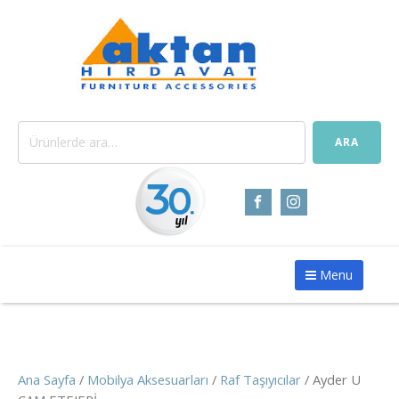
Ara:
ARA
Menu
Ana Sayfa
/
Mobilya Aksesuarları
/
Raf Taşıyıcılar
/ Ayder U