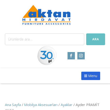
Ara:
ARA
Menu
Ana Sayfa
/
Mobilya Aksesuarları
/
Ayaklar
/ Ayder PRAMİT