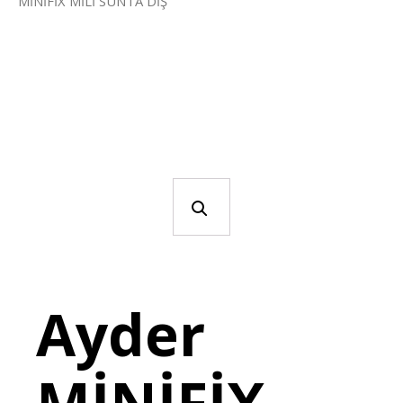
MİNİFİX MİLİ SUNTA DİŞ
Ayder
MİNİFİX